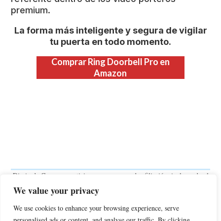
premium.
La forma más inteligente y segura de vigilar
tu puerta en todo momento.
Comprar Ring Doorbell Pro en
Amazon
Diario de Compras participa en programas de afiliación, incluyendo el
Programa de Afiliados de Amazon y otros, diseñados para ofrecer a
We value your privacy
sitios web un medio de obtener comisiones por publicidad mediante la
promoción e inclusión de enlaces a productos y servicios de terceros.
We use cookies to enhance your browsing experience, serve
Esto significa que, al realizar una compra a través de dichos enlaces,
personalised ads or content, and analyse our traffic. By clicking