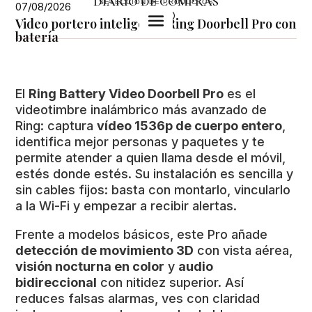
DIARIO DE COMPRAS
SELECCIÓN DE PRODUCTOS
07/08/2026
U
Video portero inteligente Ring Doorbell Pro con
batería
El
Ring Battery Video Doorbell Pro
es el
videotimbre inalámbrico más avanzado de
Ring: captura
vídeo 1536p de cuerpo entero
,
identifica mejor personas y paquetes y te
permite atender a quien llama desde el móvil,
estés donde estés. Su instalación es sencilla y
sin cables fijos: basta con montarlo, vincularlo
a la Wi-Fi y empezar a recibir alertas.
Frente a modelos básicos, este Pro añade
detección de movimiento 3D
con vista aérea,
visión nocturna en color
y
audio
bidireccional
con nitidez superior. Así
reduces falsas alarmas, ves con claridad