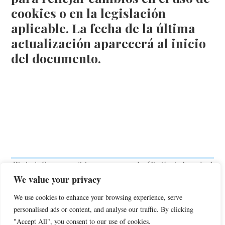
cookies o en la legislación
aplicable. La fecha de la última
actualización aparecerá al inicio
del documento.
Diario de Compras participa en programas de afiliación, incluyendo el
Programa de Afiliados de Amazon y otros, diseñados para ofrecer a
We value your privacy
sitios web un medio de obtener comisiones por publicidad mediante la
promoción e inclusión de enlaces a productos y servicios de terceros.
We use cookies to enhance your browsing experience, serve
Esto significa que, al realizar una compra a través de dichos enlaces,
personalised ads or content, and analyse our traffic. By clicking
podemos recibir una comisión sin coste adicional para ti. Las
"Accept All", you consent to our use of cookies.