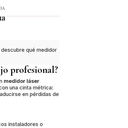
DA
DA
ia
 y descubre qué medidor
ajo profesional?
un
medidor láser
con una cinta métrica:
aducirse en pérdidas de
os instaladores o