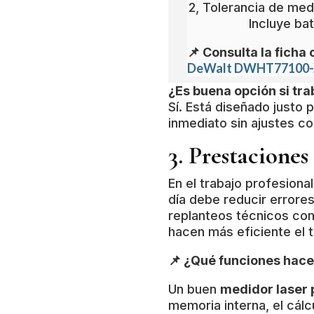
2, Tolerancia de med
Incluye ba
📌 Consulta la fich
DeWalt DWHT77100-
¿Es buena opción si tra
Sí. Está diseñado justo 
inmediato sin ajustes c
3. Prestacione
En el trabajo profesiona
día debe reducir errores
replanteos técnicos com
hacen más eficiente el t
📌 ¿Qué funciones hace
Un buen
medidor laser 
memoria interna, el cál