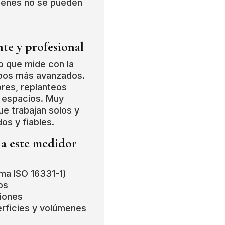
uienes no se pueden
te y profesional
lo que mide con la
ipos más avanzados.
ores, replanteos
e espacios. Muy
ue trabajan solos y
os y fiables.
 a este medidor
ma ISO 16331-1)
os
iones
erficies y volúmenes