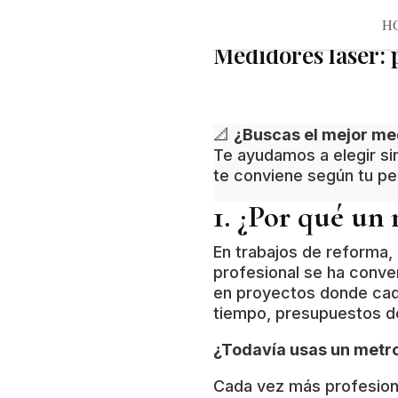
07/08/2026
H
H
Medidores láser: 
📐
¿Buscas el mejor med
Te ayudamos a elegir si
te conviene según tu per
1. ¿Por qué un 
En trabajos de reforma,
profesional se ha conve
en proyectos donde cada
tiempo, presupuestos d
¿Todavía usas un metro 
Cada vez más profesiona