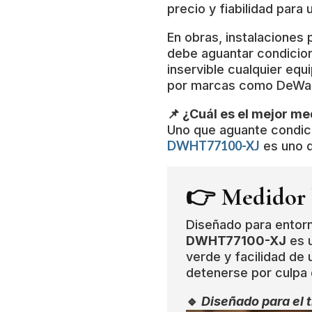
precio y fiabilidad para 
En obras, instalaciones 
debe aguantar condicio
inservible cualquier eq
por marcas como DeWal
📌 ¿Cuál es el mejor me
Uno que aguante condici
DWHT77100-XJ
es uno d
👉 Medidor l
Diseñado para entorno
DWHT77100-XJ
es u
verde y facilidad de
detenerse por culpa 
🔹
Diseñado para el t