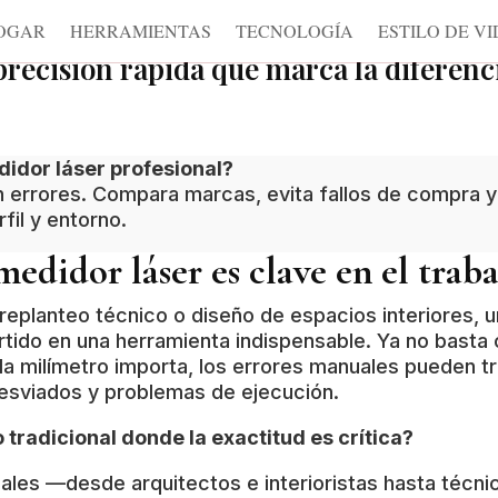
DIARIO DE COMPRAS
OGAR
HERRAMIENTAS
TECNOLOGÍA
ESTILO DE VI
U
OGAR
HERRAMIENTAS
TECNOLOGÍA
ESTILO DE VI
SELECCIÓN DE PRODUCTOS
precisión rápida que marca la diferenc
idor láser profesional?
n errores. Compara marcas, evita fallos de compra
fil y entorno.
medidor láser es clave en el trab
 replanteo técnico o diseño de espacios interiores, 
rtido en una herramienta indispensable. Ya no basta 
 milímetro importa, los errores manuales pueden tr
esviados y problemas de ejecución.
tradicional donde la exactitud es crítica?
les —desde arquitectos e interioristas hasta técnic