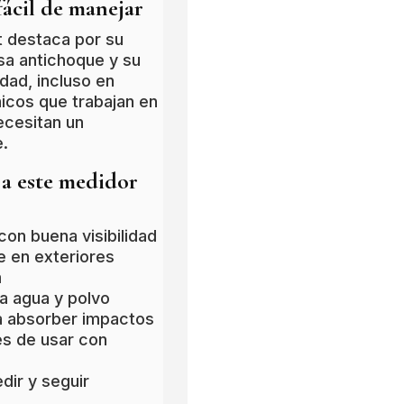
fácil de manejar
t destaca por su
asa antichoque y su
idad, incluso en
nicos que trabajan en
ecesitan un
e.
 a este medidor
on buena visibilidad
e en exteriores
m
 a agua y polvo
a absorber impactos
es de usar con
dir y seguir