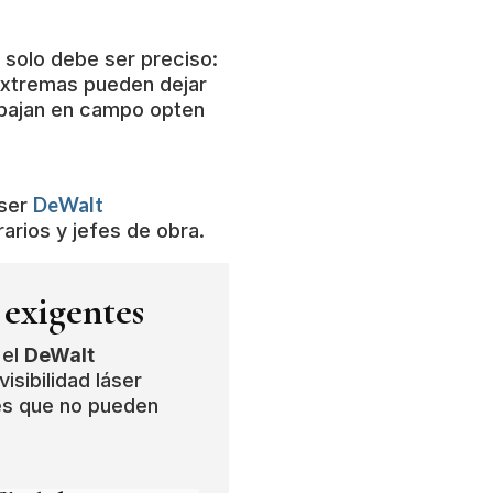
 solo debe ser preciso:
extremas pueden dejar
abajan en campo opten
DeWalt
aser
arios y jefes de obra.
 exigentes
 el
DeWalt
sibilidad láser
les que no pueden