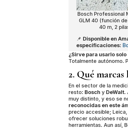
Bosch Professional M
GLM 40 (función de 
40 m, 2 pila
📌
Disponible en Am
B
especificaciones
:
¿Sirve para usarlo solo
Totalmente autónomo. Pu
2. Qué marcas 
En el sector de la medi
resto:
Bosch
y
DeWalt
.
muy distinto, y eso se 
reconocidas en este ám
precio accesible; Leica,
ofrecer soluciones robu
herramientas. Aun así, 