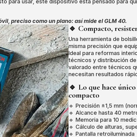
isto para usar, este dispositivo está pensado para q
vil, preciso como un plano: así mide el GLM 40.
🔹
Compacto, resisten
Una herramienta de bolsil
misma precisión que equ
Ideal para reformas interi
técnicos y distribución d
valorado entre técnicos q
necesitan resultados rápid
🔹
Lo que hace único
compacto
🔹 Precisión ±1,5 mm (nor
🔹 Alcance hasta 40 metr
🔹 Memoria para 10 medic
🔹 Cálculo de alturas, sup
🔹 Pantalla retroiluminada