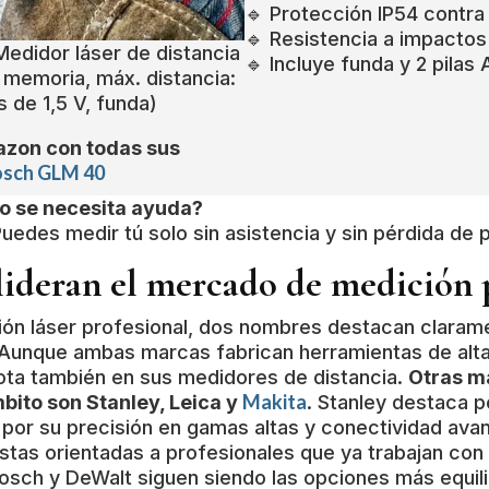
🔹 Protección IP54 contra
🔹 Resistencia a impactos
edidor láser de distancia
🔹 Incluye funda y 2 pilas
memoria, máx. distancia:
s de 1,5 V, funda)
azon con todas sus
osch GLM 40
 o se necesita ayuda?
edes medir tú solo sin asistencia y sin pérdida de p
lideran el mercado de medición 
ción láser profesional, dos nombres destacan claram
 Aunque ambas marcas fabrican herramientas de alta
nota también en sus medidores de distancia.
Otras m
Makita
bito son Stanley, Leica y
. Stanley destaca p
 por su precisión en gamas altas y conectividad ava
stas orientadas a profesionales que ya trabajan co
Bosch y DeWalt siguen siendo las opciones más equil