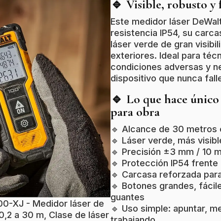
🔹 Visible, robusto y 
Este medidor láser DeWal
resistencia IP54, su carc
láser verde de gran visibil
exteriores. Ideal para téc
condiciones adversas y n
dispositivo que nunca fall
🔹 Lo que hace único
para obra
🔹 Alcance de 30 metros c
🔹 Láser verde, más visibl
🔹 Precisión ±3 mm / 10 
🔹 Protección IP54 frente
🔹 Carcasa reforzada par
🔹 Botones grandes, fácil
guantes
-XJ - Medidor láser de
🔹 Uso simple: apuntar, me
0,2 a 30 m, Clase de láser
trabajando