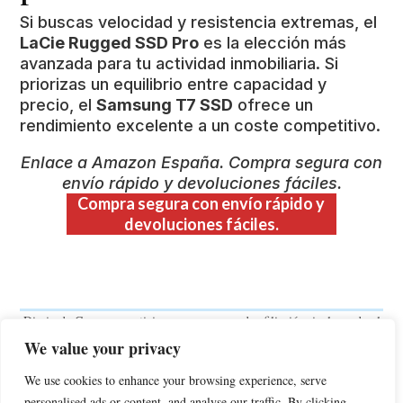
Si buscas velocidad y resistencia extremas, el
LaCie Rugged SSD Pro
es la elección más
avanzada para tu actividad inmobiliaria. Si
priorizas un equilibrio entre capacidad y
precio, el
Samsung T7 SSD
ofrece un
rendimiento excelente a un coste competitivo.
Enlace a Amazon España. Compra segura con
envío rápido y devoluciones fáciles.
Compra segura con envío rápido y
devoluciones fáciles.
Diario de Compras participa en programas de afiliación, incluyendo el
Programa de Afiliados de Amazon y otros, diseñados para ofrecer a
We value your privacy
sitios web un medio de obtener comisiones por publicidad mediante la
promoción e inclusión de enlaces a productos y servicios de terceros.
We use cookies to enhance your browsing experience, serve
Esto significa que, al realizar una compra a través de dichos enlaces,
personalised ads or content, and analyse our traffic. By clicking