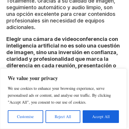
Totalmente. Gracias a su calidad de imagen,
seguimiento automático y audio limpio, son
una opción excelente para crear contenidos
profesionales sin necesidad de equipos
adicionales.
Elegir una cámara de videoconferencia con
inteligencia artificial no es solo una cuestión
de imagen, sino una inversión en confianza,
claridad y profesionalidad que marca la
diferencia en cada reunión, presentación o
visita virtual.
We value your privacy
Nuestra selección
We use cookies to enhance your browsing experience, serve
profesional
personalised ads or content, and analyse our traffic. By clicking
"Accept All", you consent to our use of cookies.
Si quieres una cámara con máxima nitidez y
control gestual avanzado, la
Insta360 Link
es
Customise
Reject All
Accept All
nuestra principal recomendación. Para una
opción equilibrada en calidad y precio, la