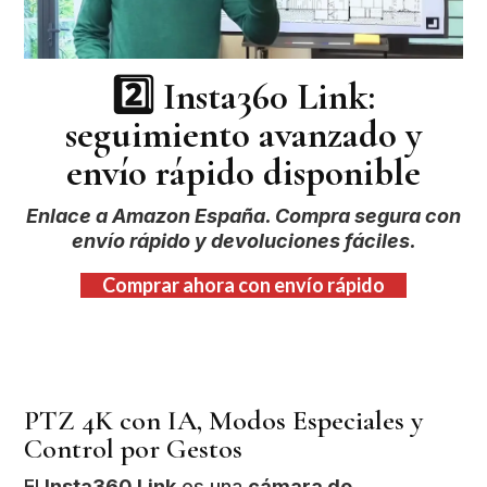
2️⃣
Insta360 Link:
seguimiento avanzado y
envío rápido disponible
Enlace a Amazon España. Compra segura con
envío rápido y devoluciones fáciles.
Comprar ahora con envío rápido
PTZ 4K con IA, Modos Especiales y
Control por Gestos
El
Insta360 Link
es una
cámara de